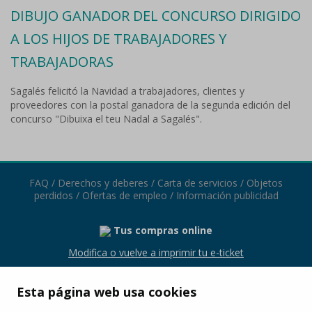
DIBUJO GANADOR DEL CONCURSO DIRIGIDO
A LOS HIJOS DE TRABAJADORES Y
TRABAJADORAS
Sagalés felicitó la Navidad a trabajadores, clientes y
proveedores con la postal ganadora de la segunda edición del
concurso "Dibuixa el teu Nadal a Sagalés".
FAQ
/
Derechos y deberes
/
Carta de servicios
/
Objetos
perdidos
/
Ofertas de empleo
/
Información publicidad
Tus compras online
Modifica o vuelve a imprimir tu e-ticket
Esta página web usa cookies