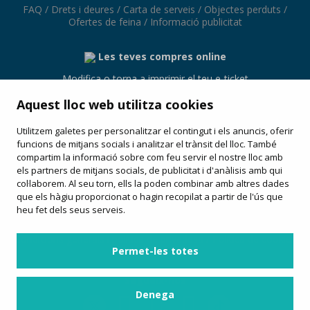
FAQ
/
Drets i deures
/
Carta de serveis
/
Objectes perduts
/
Ofertes de feina
/
Informació publicitat
Les teves compres online
Modifica o torna a imprimir el teu e-ticket
Aquest lloc web utilitza cookies
Utilitzem galetes per personalitzar el contingut i els anuncis, oferir
funcions de mitjans socials i analitzar el trànsit del lloc. També
Avinguda Les Alegries, 54
compartim la informació sobre com feu servir el nostre lloc amb
17310 (Lloret de Mar)
els partners de mitjans socials, de publicitat i d'anàlisis amb qui
+34 972 36 40 72
col·laborem. Al seu torn, ells la poden combinar amb altres dades
que els hàgiu proporcionat o hagin recopilat a partir de l'ús que
Servei operat per:
heu fet dels seus serveis.
Condicions generals i política de privadesa
/
Política de cookies
Permet-les totes
Segueix-nos
Denega