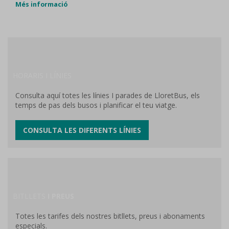
Més informació
HORARIS I LÍNIES
Consulta aquí totes les línies I parades de LloretBus, els
temps de pas dels busos i planificar el teu viatge.
CONSULTA LES DIFERENTS LÍNIES
BITLLETS
I PREUS
Totes les tarifes dels nostres bitllets, preus i abonaments
especials.