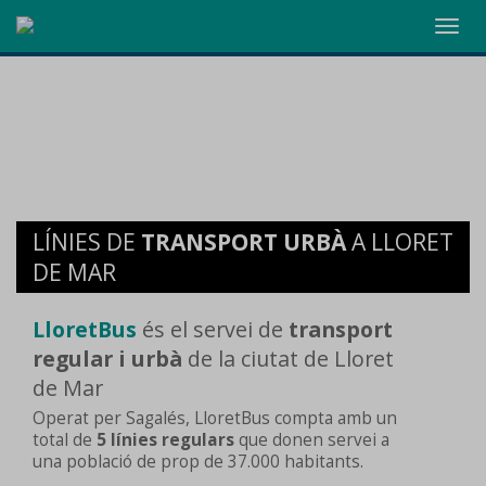
Toggl
navig
LÍNIES DE
TRANSPORT URBÀ
A LLORET
DE MAR
LloretBus
és el servei de
transport
regular i urbà
de la ciutat de Lloret
de Mar
Operat per Sagalés, LloretBus compta amb un
total de
5 línies regulars
que donen servei a
una població de prop de 37.000 habitants.